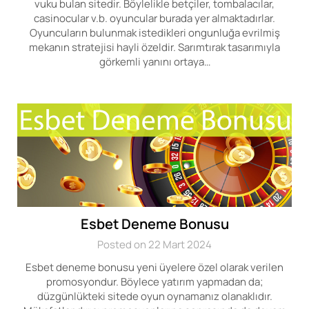
vuku bulan sitedir. Böylelikle betçiler, tombalacılar,
casinocular v.b. oyuncular burada yer almaktadırlar.
Oyuncuların bulunmak istedikleri ongunluğa evrilmiş
mekanın stratejisi hayli özeldir. Sarımtırak tasarımıyla
görkemli yanını ortaya…
Esbet Deneme Bonusu
Posted on 22 Mart 2024
Esbet deneme bonusu yeni üyelere özel olarak verilen
promosyondur. Böylece yatırım yapmadan da;
düzgünlükteki sitede oyun oynamanız olanaklıdır.