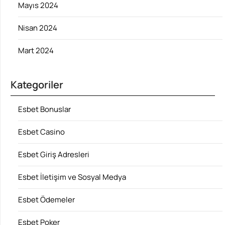
Mayıs 2024
Nisan 2024
Mart 2024
Kategoriler
Esbet Bonuslar
Esbet Casino
Esbet Giriş Adresleri
Esbet İletişim ve Sosyal Medya
Esbet Ödemeler
Esbet Poker