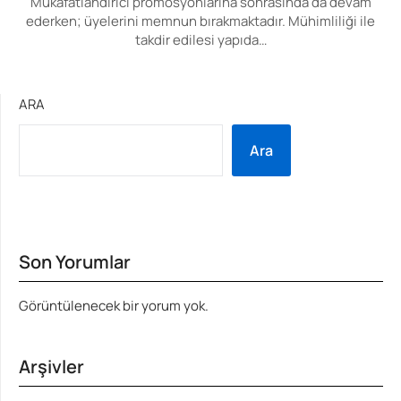
Mükafatlandırıcı promosyonlarına sonrasında da devam
ederken; üyelerini memnun bırakmaktadır. Mühimliliği ile
takdir edilesi yapıda…
ARA
Ara
Son Yorumlar
Görüntülenecek bir yorum yok.
Arşivler