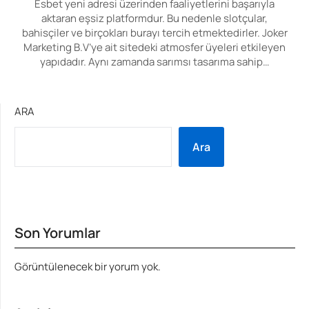
Esbet yeni adresi üzerinden faaliyetlerini başarıyla
aktaran eşsiz platformdur. Bu nedenle slotçular,
bahisçiler ve birçokları burayı tercih etmektedirler. Joker
Marketing B.V’ye ait sitedeki atmosfer üyeleri etkileyen
yapıdadır. Aynı zamanda sarımsı tasarıma sahip…
ARA
Ara
Son Yorumlar
Görüntülenecek bir yorum yok.