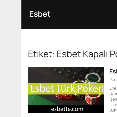
Skip
to
Esbet
content
Etiket:
Esbet Kapalı P
Es
Pos
Ehem
üzer
içer
lisa
Bund