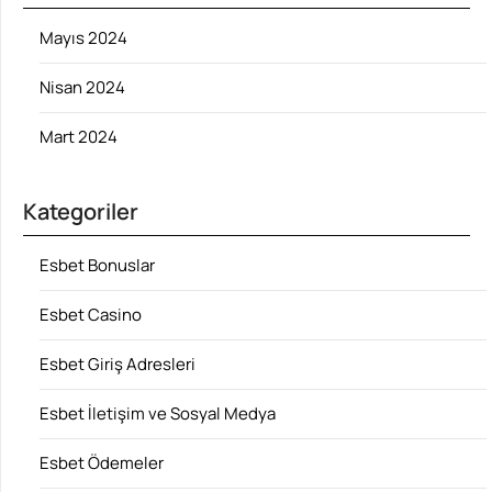
Mayıs 2024
Nisan 2024
Mart 2024
Kategoriler
Esbet Bonuslar
Esbet Casino
Esbet Giriş Adresleri
Esbet İletişim ve Sosyal Medya
Esbet Ödemeler