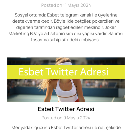
Posted on 11 Mayıs 2024
Sosyal ortamda Esbet telegram kanalı ile üyelerine
destek vermektedir. Böylelikle betçiler, pokercileri ve
diğerleri tarafından rağbet edilen mekandır. Joker
Marketing B.V.’ye ait sitenin sıra dışı yapısı vardır. Sarımsı
tasarıma sahip sitedeki ambiyans…
Esbet Twitter Adresi
Posted on 9 Mayıs 2024
Medyadaki gücünü Esbet twitter adresi ile net şekilde