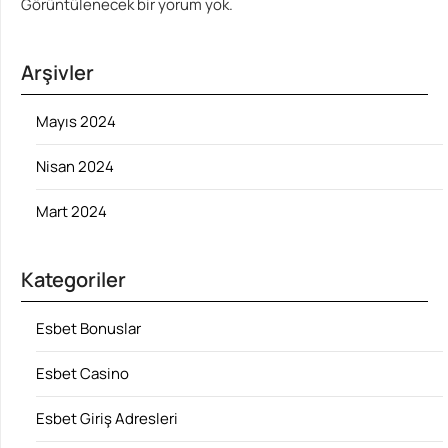
Görüntülenecek bir yorum yok.
Arşivler
Mayıs 2024
Nisan 2024
Mart 2024
Kategoriler
Esbet Bonuslar
Esbet Casino
Esbet Giriş Adresleri