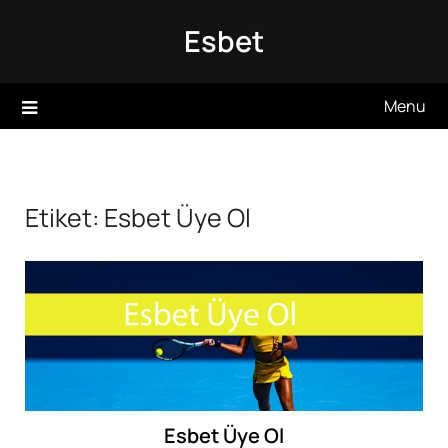
Skip
Esbet
to
content
Menu
Etiket:
Esbet Üye Ol
Esbet Üye Ol