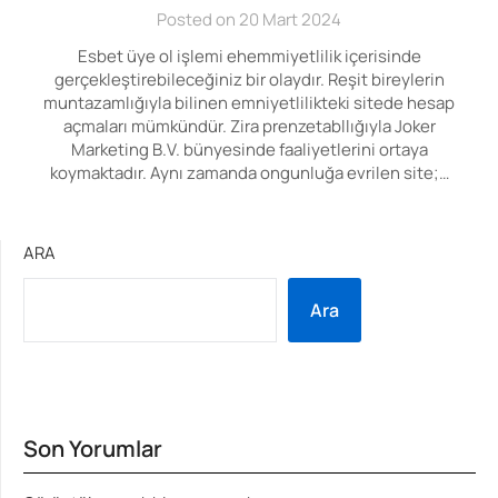
Posted on 20 Mart 2024
Esbet üye ol işlemi ehemmiyetlilik içerisinde
gerçekleştirebileceğiniz bir olaydır. Reşit bireylerin
muntazamlığıyla bilinen emniyetlilikteki sitede hesap
açmaları mümkündür. Zira prenzetabllığıyla Joker
Marketing B.V. bünyesinde faaliyetlerini ortaya
koymaktadır. Aynı zamanda ongunluğa evrilen site;…
ARA
Ara
Son Yorumlar