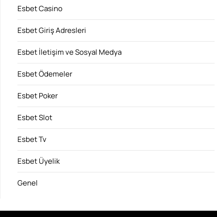
Esbet Casino
Esbet Giriş Adresleri
Esbet İletişim ve Sosyal Medya
Esbet Ödemeler
Esbet Poker
Esbet Slot
Esbet Tv
Esbet Üyelik
Genel