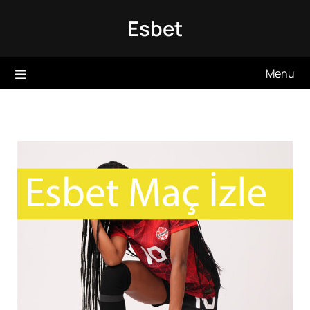
Skip
Esbet
to
content
Menu