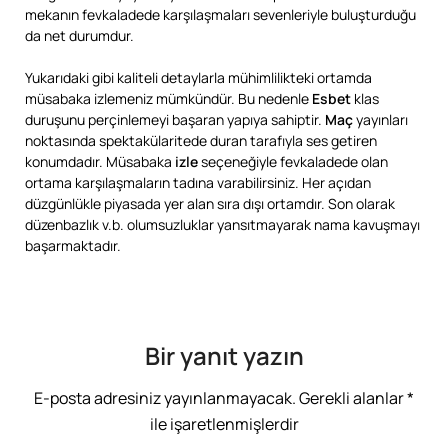
mekanın fevkaladede karşılaşmaları sevenleriyle buluşturduğu
da net durumdur.
Yukarıdaki gibi kaliteli detaylarla mühimlilikteki ortamda
müsabaka izlemeniz mümkündür. Bu nedenle
Esbet
klas
duruşunu perçinlemeyi başaran yapıya sahiptir.
Maç
yayınları
noktasında spektakülaritede duran tarafıyla ses getiren
konumdadır. Müsabaka
izle
seçeneğiyle fevkaladede olan
ortama karşılaşmaların tadına varabilirsiniz. Her açıdan
düzgünlükle piyasada yer alan sıra dışı ortamdır. Son olarak
düzenbazlık v.b. olumsuzluklar yansıtmayarak nama kavuşmayı
başarmaktadır.
Bir yanıt yazın
E-posta adresiniz yayınlanmayacak.
Gerekli alanlar
*
ile işaretlenmişlerdir