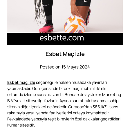
Esbet Maç İzle
Posted on 15 Mayıs 2024
Esbet maç izle
seçeneği ile naklen müsabaka yayınları
yapmaktadır. Gün içerisinde birçok maçı mühimlilikteki
ortamda izleme şansınız vardır. Bundan dolayı Joker Marketing
B.V.’ye ait siteye ilgi fazladır. Ayrıca sarımtırak tasarıma sahip
sitenin diğer içerikleri de öndedir. Curacao’dan 365JAZ lisans
rakamıyla yasal yapıda faaliyetlerini ortaya koymaktadır.
Fevkaladede yapısıyla reşit bireylerin özel dakikalar geçirdikleri
kumar sitesidir.