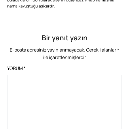
nama kavuştuğu aşikardır.
Bir yanıt yazın
E-posta adresiniz yayınlanmayacak.
Gerekli alanlar
*
ile işaretlenmişlerdir
YORUM
*