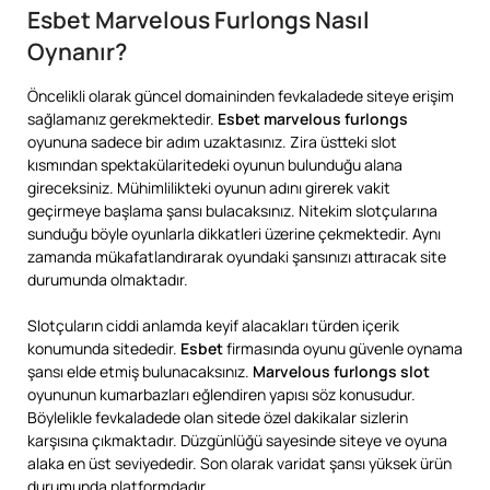
Esbet Marvelous Furlongs Nasıl
Oynanır?
Öncelikli olarak güncel domaininden fevkaladede siteye erişim
sağlamanız gerekmektedir.
Esbet marvelous furlongs
oyununa sadece bir adım uzaktasınız. Zira üstteki slot
kısmından spektakülaritedeki oyunun bulunduğu alana
gireceksiniz. Mühimlilikteki oyunun adını girerek vakit
geçirmeye başlama şansı bulacaksınız. Nitekim slotçularına
sunduğu böyle oyunlarla dikkatleri üzerine çekmektedir. Aynı
zamanda mükafatlandırarak oyundaki şansınızı attıracak site
durumunda olmaktadır.
Slotçuların ciddi anlamda keyif alacakları türden içerik
konumunda sitededir.
Esbet
firmasında oyunu güvenle oynama
şansı elde etmiş bulunacaksınız.
Marvelous furlongs slot
oyununun kumarbazları eğlendiren yapısı söz konusudur.
Böylelikle fevkaladede olan sitede özel dakikalar sizlerin
karşısına çıkmaktadır. Düzgünlüğü sayesinde siteye ve oyuna
alaka en üst seviyededir. Son olarak varidat şansı yüksek ürün
durumunda platformdadır.