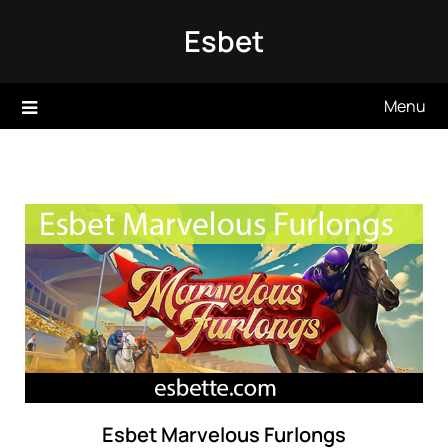
Skip
Esbet
to
content
Menu
Esbet Marvelous Furlongs