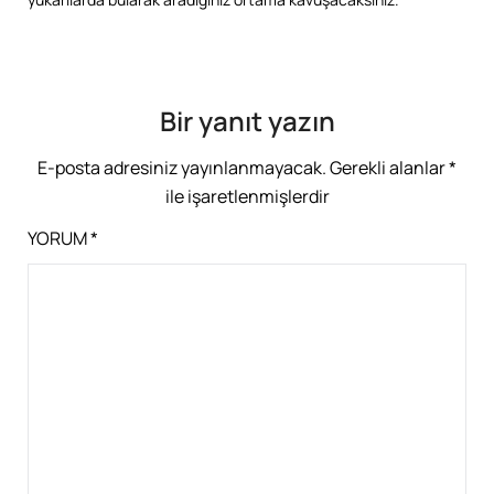
Bir yanıt yazın
E-posta adresiniz yayınlanmayacak.
Gerekli alanlar
*
ile işaretlenmişlerdir
YORUM
*