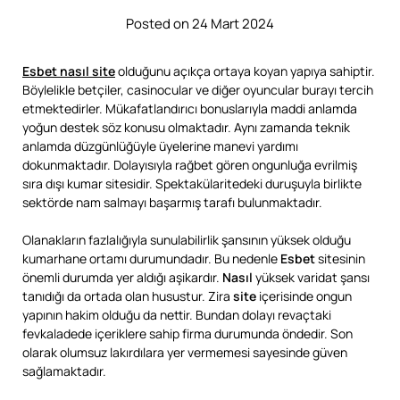
Posted on 24 Mart 2024
Esbet nasıl site
olduğunu açıkça ortaya koyan yapıya sahiptir.
Böylelikle betçiler, casinocular ve diğer oyuncular burayı tercih
etmektedirler. Mükafatlandırıcı bonuslarıyla maddi anlamda
yoğun destek söz konusu olmaktadır. Aynı zamanda teknik
anlamda düzgünlüğüyle üyelerine manevi yardımı
dokunmaktadır. Dolayısıyla rağbet gören ongunluğa evrilmiş
sıra dışı kumar sitesidir. Spektakülaritedeki duruşuyla birlikte
sektörde nam salmayı başarmış tarafı bulunmaktadır.
Olanakların fazlalığıyla sunulabilirlik şansının yüksek olduğu
kumarhane ortamı durumundadır. Bu nedenle
Esbet
sitesinin
önemli durumda yer aldığı aşikardır.
Nasıl
yüksek varidat şansı
tanıdığı da ortada olan husustur. Zira
site
içerisinde ongun
yapının hakim olduğu da nettir. Bundan dolayı revaçtaki
fevkaladede içeriklere sahip firma durumunda öndedir. Son
olarak olumsuz lakırdılara yer vermemesi sayesinde güven
sağlamaktadır.