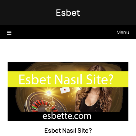
Skip
Esbet
to
content
Menu
Esbet Nasıl Site?