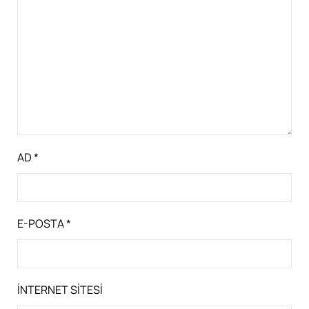
AD
*
E-POSTA
*
İNTERNET SITESI