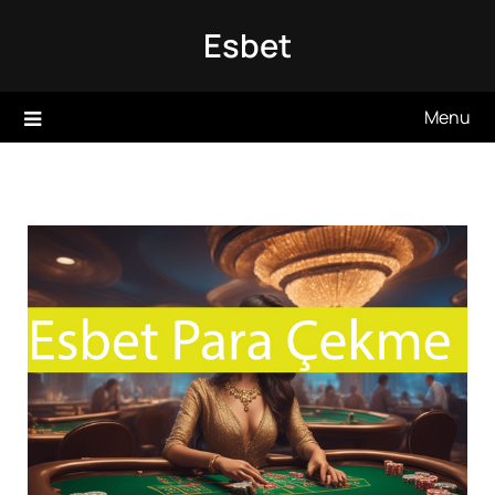
Skip
Esbet
to
content
Menu