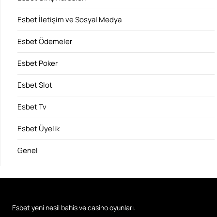
Esbet İletişim ve Sosyal Medya
Esbet Ödemeler
Esbet Poker
Esbet Slot
Esbet Tv
Esbet Üyelik
Genel
Esbet
yeni nesil bahis ve casino oyunları.