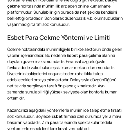
çekme
noktasında mühimlilik arz eden online kumarhane
platformudur. Sunulabilirliğin burada da net şekilde kendisini
belli ettiği ortadadır. Son olarak düzenbazlık v.b. olumsuzlukların
yaşanmadığı tarafı söz konusudur.
Esbet Para Çekme Yöntemi ve Limiti
Ödeme noktasındaki mühimliliğiyle birlikte sektörün önde gelen
yapıları içerisindedir. Bu nedenle
Esbet para çekme
alanına
duyulan güven maksimumdadır. Finansal özgürlüğüyle
fevkaladede vuku bulan eşsiz kumar mekanı durumundadır.
Üyelerinin bakiyelerini ongun siteden rahatlıkla talep
edebilecekleri ortaya çıkmaktadır. Dolayısıyla düzgünlüğünü
net tavırla sergileyen tarafı ön plana çıkmaktadır. Aynı
zamanda sunulabilirliği yüksek seviyede olan konforlu kumar
ortamıdır.
Kazancınızı aşağıdaki yöntemlerle mühimlice talep etme fırsatı
söz konusudur. Böylece
Esbet
firması özel durumda yer almayı
başaran yapıdadır. Zira
para
talebinde spektakülaritedeki
yöntemlerle esnek limitlere fırsat vermektedir.