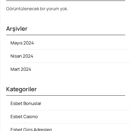
Görüntülenecek bir yorum yok.
Arşivler
Mayıs 2024
Nisan 2024
Mart 2024
Kategoriler
Esbet Bonuslar
Esbet Casino
Esbet Giriş Adresleri