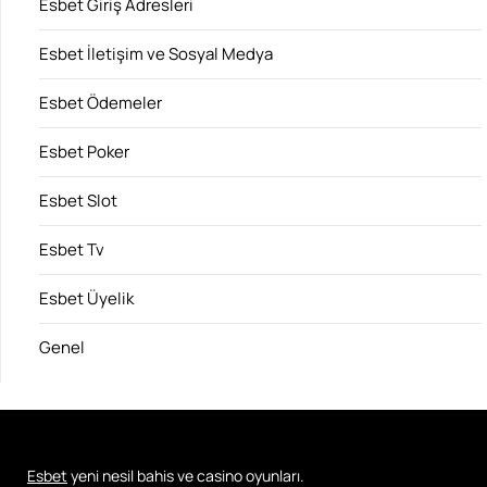
Esbet Giriş Adresleri
Esbet İletişim ve Sosyal Medya
Esbet Ödemeler
Esbet Poker
Esbet Slot
Esbet Tv
Esbet Üyelik
Genel
Esbet
yeni nesil bahis ve casino oyunları.