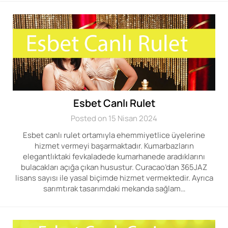
Esbet Canlı Rulet
Posted on 15 Nisan 2024
Esbet canlı rulet ortamıyla ehemmiyetlice üyelerine
hizmet vermeyi başarmaktadır. Kumarbazların
elegantlıktaki fevkaladede kumarhanede aradıklarını
bulacakları açığa çıkan husustur. Curacao’dan 365JAZ
lisans sayısı ile yasal biçimde hizmet vermektedir. Ayrıca
sarımtırak tasarımdaki mekanda sağlam…