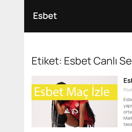
Skip
to
Esbet
content
Etiket:
Esbet Canlı Se
Es
Pos
Esbe
yapm
orta
Mark
tasa