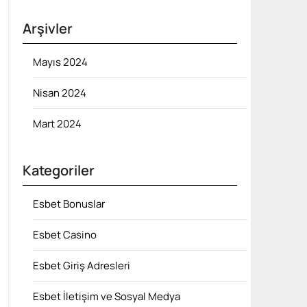
Arşivler
Mayıs 2024
Nisan 2024
Mart 2024
Kategoriler
Esbet Bonuslar
Esbet Casino
Esbet Giriş Adresleri
Esbet İletişim ve Sosyal Medya