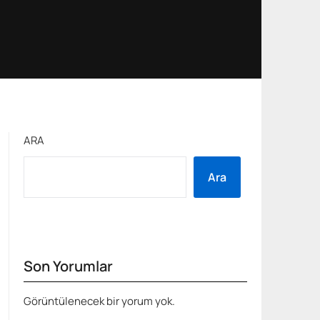
ARA
Ara
Son Yorumlar
Görüntülenecek bir yorum yok.