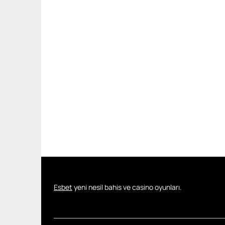
Esbet
yeni nesil bahis ve casino oyunları.